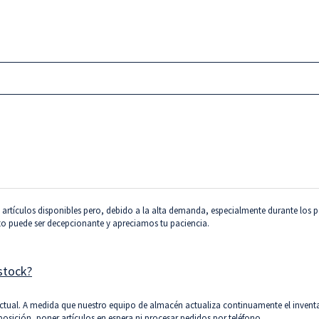
rtículos disponibles pero, debido a la alta demanda, especialmente durante los p
 puede ser decepcionante y apreciamos tu paciencia.
stock?
actual. A medida que nuestro equipo de almacén actualiza continuamente el inventa
osición, poner artículos en espera ni procesar pedidos por teléfono.