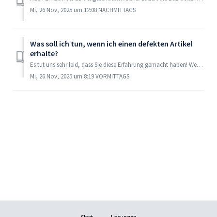
Mi, 26 Nov, 2025 um 12:08 NACHMITTAGS
Was soll ich tun, wenn ich einen defekten Artikel
erhalte?
Es tut uns sehr leid, dass Sie diese Erfahrung gemacht haben! Wenn das Produkt, das Sie erhalten haben, nicht in gutem Zustand ist oder Mängel aufweist, si...
Mi, 26 Nov, 2025 um 8:19 VORMITTAGS